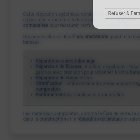
Refuser & Fer
Cette réparation spécifique consiste à utiliser des maté
réparer des structures endommagées. Cette
réparation 
composites
pour restaurer, renforcer ou réparer des s
Découvrez plus en détail
nos prestations
quant à la rép
bateaux :
Réparations après talonnage
Réparation de fissures
et éclats de gelcoat : Nous 
gelcoat avec précision pour redonner à votre bat
Réparation de chocs
divers
Stratification
: renforcement les zones endomma
composites
Renforcement
des faiblesses structurelles
Les matériaux composites, comme la fibre de verre, le c
dans la
construction
et la
réparation de bateaux
en raiso