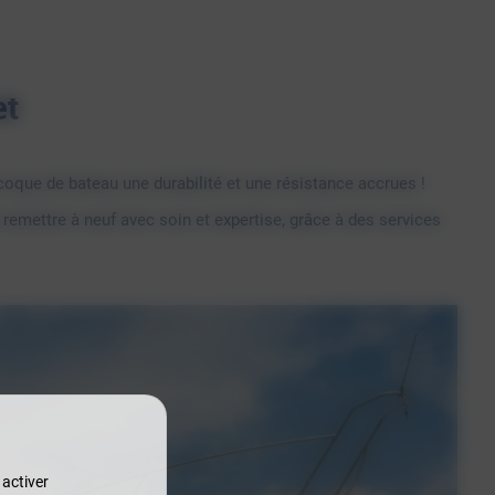
et
oque de bateau une durabilité et une résistance accrues !
remettre à neuf avec soin et expertise, grâce à des services
 activer