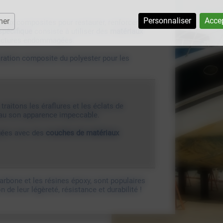
Personnaliser
Accep
mer
riaux composites pour restaurer, renforcer ou
spécifique
consiste à utiliser des
matériaux
tructures endommagées.
aration composite du polyester pour les
traitons les éraflures et les éclats de
eau son apparence impeccable.
gées avec des
couches de matériaux
arbone et les résines époxy, sont populaires
n de leur légèreté, résistance et durabilité !