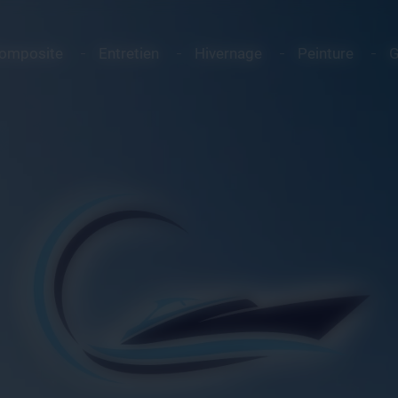
Composite
Entretien
Hivernage
Peinture
G