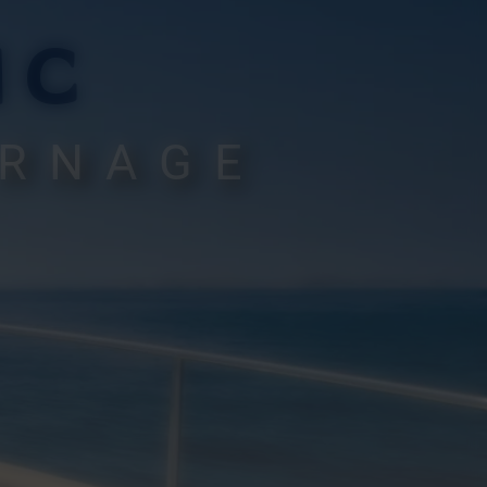
IC
ERNAGE