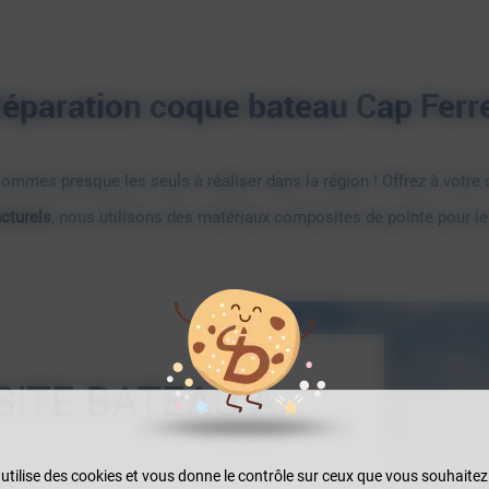
éparation coque bateau Cap Ferr
mmes presque les seuls à réaliser dans la région ! Offrez à votre c
cturels
, nous utilisons des matériaux composites de pointe pour le 
ITE BATEAU À
 utilise des cookies et vous donne le contrôle sur ceux que vous souhaitez