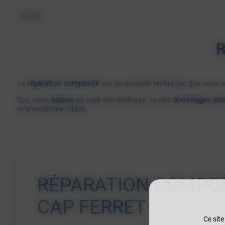
Accueil
R
La
réparation composite
est un procédé technique que nous so
Que votre
bateau
ait subi des éraflures ou des
dommages stru
et prestations ciblés.
RÉPARATION COMPOS
CAP FERRET
Ce site