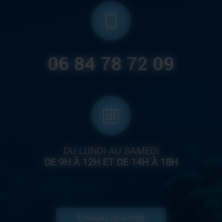
06 84 78 72 09
DU LUNDI AU SAMEDI
DE 9H À 12H ET DE 14H À 18H
Envoyez un e-mail