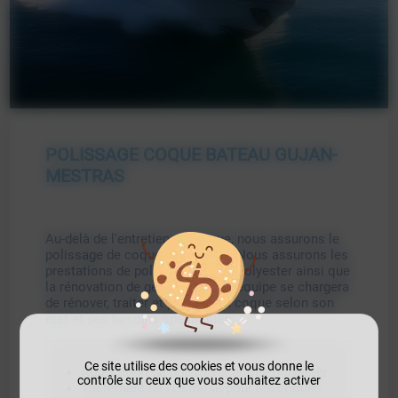
POLISSAGE COQUE BATEAU GUJAN-
MESTRAS
Au-delà de l'entretien classique, nous assurons le
polissage de coque de bateaux. Nous assurons les
prestations de polish sur coque polyester ainsi que
la rénovation de gel coat. Notre équipe se chargera
de rénover, traiter et protéger la coque selon son
état et ses besoins spécifiques :
Ce site utilise des cookies et vous donne le
Application de polish sur coque polyester
contrôle sur ceux que vous souhaitez activer
Traitement de l'Osmose pour les coques