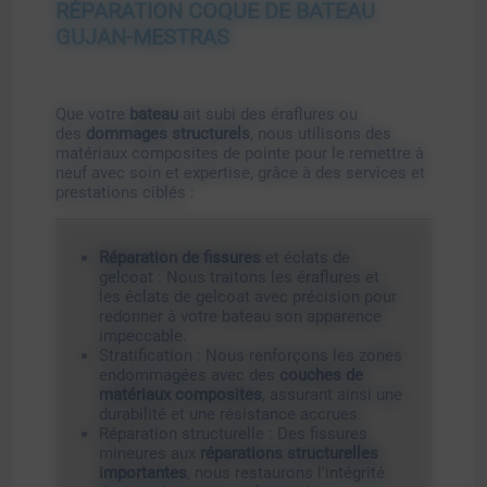
RÉPARATION COQUE DE BATEAU
GUJAN-MESTRAS
Que votre
bateau
ait subi des éraflures ou
des
dommages structurels
, nous utilisons des
matériaux composites de pointe pour le remettre à
neuf avec soin et expertise, grâce à des services et
prestations ciblés :
Réparation de fissures
et éclats de
gelcoat : Nous traitons les éraflures et
les éclats de gelcoat avec précision pour
redonner à votre bateau son apparence
impeccable.
Stratification : Nous renforçons les zones
endommagées avec des
couches de
matériaux composites
, assurant ainsi une
durabilité et une résistance accrues.
Réparation structurelle : Des fissures
mineures aux
réparations structurelles
importantes
, nous restaurons l'intégrité