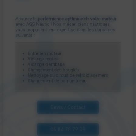
Assurez la
performance optimale de votre moteur
avec AGS Nautic ! Nos mécaniciens nautiques
vous proposent leur expertise dans les domaines
suivants :
Entretien moteur
Vidange moteur
Vidange d'embase
Changement des bougies
Nettoyage du circuit de refroidissement
Changement de pompe à eau
Devis / Contact
06 84 78 72 09