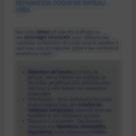
RÉPARATION COQUE DE BATEAU
ARÈS
Que votre
bateau
ait subi des éraflures ou
des
dommages structurels
, nous utilisons des
matériaux composites de pointe pour le remettre à
neuf avec soin et expertise, grâce à des services et
prestations ciblés :
Réparation de fissures
et éclats de
gelcoat : Nous traitons les éraflures et
les éclats de gelcoat avec précision pour
redonner à votre bateau son apparence
impeccable.
Stratification : Nous renforçons les zones
endommagées avec des
couches de
matériaux composites
, assurant ainsi une
durabilité et une résistance accrues.
Réparation structurelle : Des fissures
mineures aux
réparations structurelles
importantes
, nous restaurons l'intégrité