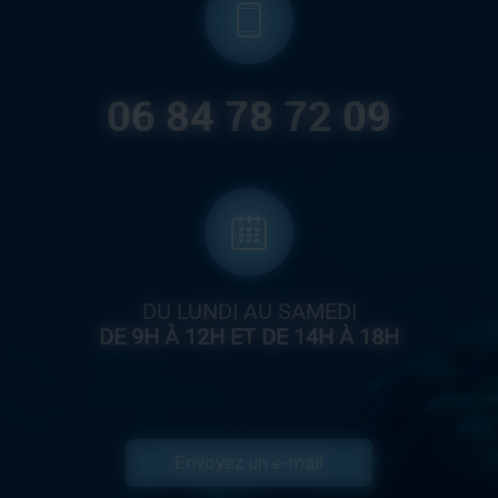
06 84 78 72 09
DU LUNDI AU SAMEDI
DE 9H À 12H ET DE 14H À 18H
Envoyez un e-mail